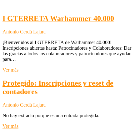
AoS
–
Guarhammar
I GTERRETA Warhammer 40.000
2025
Antonio Cerdá Lajara
¡Bienvenidos al I GTERRETA de Warhammer 40.000!
Inscripciones abiertas hasta: Patrocinadores y Colaboradores: Dar
las gracias a todos los colaboradores y patrocinadores que ayudan
para…
I
Ver más
GTERRETA
Warhammer
Protegido: Inscripciones y reset de
40.000
contadores
Antonio Cerdá Lajara
No hay extracto porque es una entrada protegida.
Protegido:
Ver más
Inscripciones
y