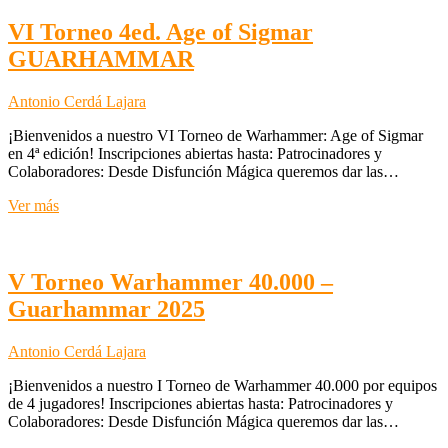
reset
de
VI Torneo 4ed. Age of Sigmar
contadores
GUARHAMMAR
Antonio Cerdá Lajara
¡Bienvenidos a nuestro VI Torneo de Warhammer: Age of Sigmar
en 4ª edición! Inscripciones abiertas hasta: Patrocinadores y
Colaboradores: Desde Disfunción Mágica queremos dar las…
VI
Ver más
Torneo
4ed.
Age
of
V Torneo Warhammer 40.000 –
Sigmar
Guarhammar 2025
GUARHAMMAR
Antonio Cerdá Lajara
¡Bienvenidos a nuestro I Torneo de Warhammer 40.000 por equipos
de 4 jugadores! Inscripciones abiertas hasta: Patrocinadores y
Colaboradores: Desde Disfunción Mágica queremos dar las…