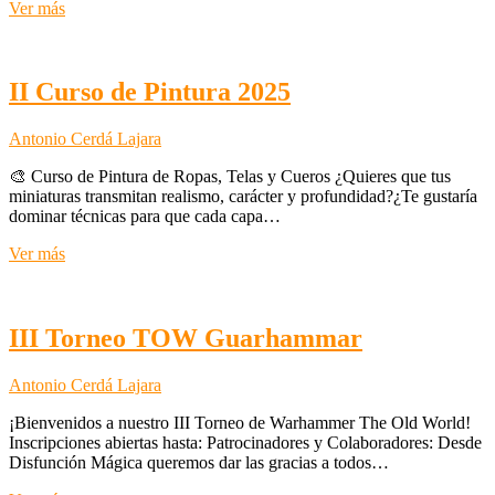
V
Ver más
Torneo
Warhammer
40.000
–
II Curso de Pintura 2025
Guarhammar
2025
Antonio Cerdá Lajara
🎨 Curso de Pintura de Ropas, Telas y Cueros ¿Quieres que tus
miniaturas transmitan realismo, carácter y profundidad?¿Te gustaría
dominar técnicas para que cada capa…
II
Ver más
Curso
de
Pintura
2025
III Torneo TOW Guarhammar
Antonio Cerdá Lajara
¡Bienvenidos a nuestro III Torneo de Warhammer The Old World!
Inscripciones abiertas hasta: Patrocinadores y Colaboradores: Desde
Disfunción Mágica queremos dar las gracias a todos…