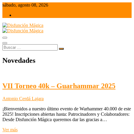
Saltar
sábado, agosto 08, 2026
al
admin@disfuncionmagica.es
contenido
Juegos de mesa y Wargames
Disfunción Mágica
Buscar
…
Novedades
VII Torneo 40k – Guarhammar 2025
Antonio Cerdá Lajara
¡Bienvenidos a nuestro último evento de Warhammer 40.000 de este
2025! Inscripciones abiertas hasta: Patrocinadores y Colaboradores:
Desde Disfunción Mágica queremos dar las gracias a…
VII
Ver más