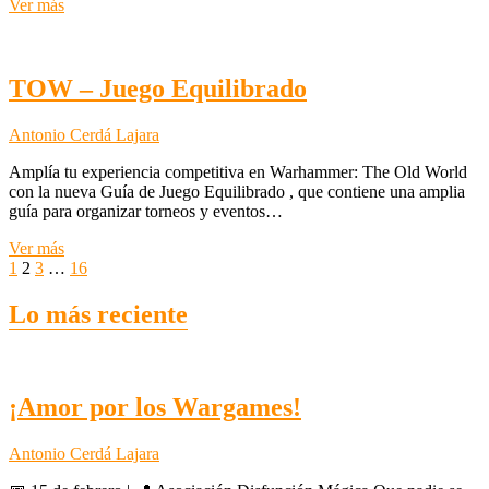
III
Ver más
Torneo
TOW
Guarhammar
TOW – Juego Equilibrado
Antonio Cerdá Lajara
Amplía tu experiencia competitiva en Warhammer: The Old World
con la nueva Guía de Juego Equilibrado , que contiene una amplia
guía para organizar torneos y eventos…
TOW
Ver más
Paginación
Página
Página
Página
Página
–
Página
Página
1
2
3
…
16
anterior
Juego
siguiente
de
Equilibrado
Lo más reciente
entradas
¡Amor por los Wargames!
Antonio Cerdá Lajara