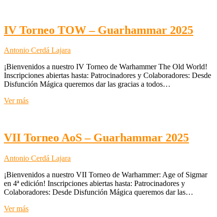
Torneo
40k
–
Guarhammar
IV Torneo TOW – Guarhammar 2025
2025
Antonio Cerdá Lajara
¡Bienvenidos a nuestro IV Torneo de Warhammer The Old World!
Inscripciones abiertas hasta: Patrocinadores y Colaboradores: Desde
Disfunción Mágica queremos dar las gracias a todos…
IV
Ver más
Torneo
TOW
–
Guarhammar
VII Torneo AoS – Guarhammar 2025
2025
Antonio Cerdá Lajara
¡Bienvenidos a nuestro VII Torneo de Warhammer: Age of Sigmar
en 4ª edición! Inscripciones abiertas hasta: Patrocinadores y
Colaboradores: Desde Disfunción Mágica queremos dar las…
VII
Ver más
Torneo