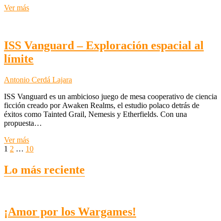
Crea
Ver más
tu
army
de
Devoradores
ISS Vanguard – Exploración espacial al
de
límite
Mundos
Antonio Cerdá Lajara
ISS Vanguard es un ambicioso juego de mesa cooperativo de ciencia
ficción creado por Awaken Realms, el estudio polaco detrás de
éxitos como Tainted Grail, Nemesis y Etherfields. Con una
propuesta…
ISS
Ver más
Paginación
Página
Página
Página
Vanguard
Página
1
2
…
10
–
siguiente
de
Exploración
Lo más reciente
entradas
espacial
al
límite
¡Amor por los Wargames!