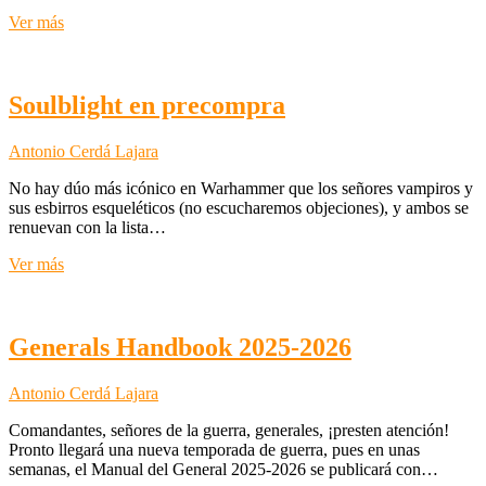
Khorne
Ver más
en
la
parrilla
de
Soulblight en precompra
renovación
para
Antonio Cerdá Lajara
AoS
No hay dúo más icónico en Warhammer que los señores vampiros y
sus esbirros esqueléticos (no escucharemos objeciones), y ambos se
renuevan con la lista…
Soulblight
Ver más
en
precompra
Generals Handbook 2025-2026
Antonio Cerdá Lajara
Comandantes, señores de la guerra, generales, ¡presten atención!
Pronto llegará una nueva temporada de guerra, pues en unas
semanas, el Manual del General 2025-2026 se publicará con…