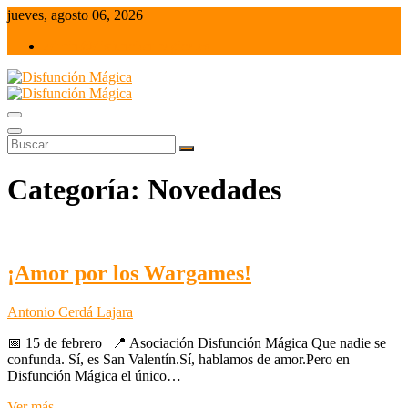
Saltar
jueves, agosto 06, 2026
al
admin@disfuncionmagica.es
contenido
Juegos de mesa y Wargames
Disfunción Mágica
Buscar
…
Categoría:
Novedades
¡Amor por los Wargames!
Antonio Cerdá Lajara
📅 15 de febrero | 📍 Asociación Disfunción Mágica Que nadie se
confunda. Sí, es San Valentín.Sí, hablamos de amor.Pero en
Disfunción Mágica el único…
¡Amor
Ver más