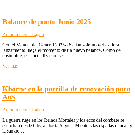
en
prepedido
Balance de punto Junio 2025
Antonio Cerdá Lajara
Con el Manual del General 2025-26 a tan solo unos días de su
lanzamiento, llega el momento de un nuevo balance. Como de
costumbre, esta actualización se…
Balance
Ver más
de
punto
Junio
2025
Khorne en la parrilla de renovación para
AoS
Antonio Cerdá Lajara
La guerra ruge en los Reinos Mortales y los ecos del combate se
escuchan desde Ghyran hasta Shyish. Mientras las espadas chocan y
la sangre…