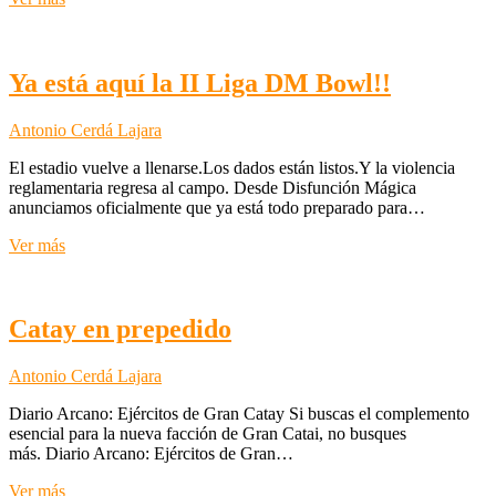
por
los
Wargames!
Ya está aquí la II Liga DM Bowl!!
Antonio Cerdá Lajara
El estadio vuelve a llenarse.Los dados están listos.Y la violencia
reglamentaria regresa al campo. Desde Disfunción Mágica
anunciamos oficialmente que ya está todo preparado para…
Ya
Ver más
está
aquí
la
II
Catay en prepedido
Liga
DM
Antonio Cerdá Lajara
Bowl!!
Diario Arcano: Ejércitos de Gran Catay Si buscas el complemento
esencial para la nueva facción de Gran Catai, no busques
más. Diario Arcano: Ejércitos de Gran…
Catay
Ver más