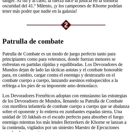
sangre. Al fin y al cabo, la fuerza hace la justicia en la sombría
oscuridad del 41.º Milenio, ¡y los campeones de Khorne podrían
tener más poder que nadie en la galaxia!
Patrulla de combate
Patrulla de Combate es un modo de juego perfecto tanto para
principiantes como para veteranos, donde fuerzas menores se
enfrentan en partidas rápidas y equilibradas. Los Devoradores de
Mundos dejan de lado las tácticas astutas y el combate honorable
para, en cambio, cargar contra el enemigo y destrozarlo en el
combate cuerpo a cuerpo, lanzando asesinos enloquecidos a la
refriega a los pies de su imponente amo demoníaco.
Los Devoradores Frenéticos adoptan con entusiasmo las estrategias
de los Devoradores de Mundos, llenando su Patrulla de Combate
con mortífera infantería de combate cuerpo a cuerpo que se abalanza
sobre el oponente y lo entierra en zumbantes espadas sierra. Una
unidad de 10 Jakhals es el escudo perfecto para absorber el fuego
enemigo mientras los más letales Berzerkers de Khorne se lanzan a
la contienda, vigilados por un siniestro Maestro de Ejecuciones