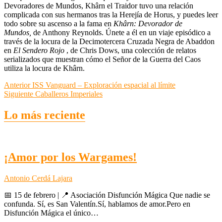
Devoradores de Mundos, Khârn el Traidor tuvo una relación
complicada con sus hermanos tras la Herejía de Horus, y puedes leer
todo sobre su ascenso a la fama en
Khârn: Devorador de
Mundos,
de Anthony Reynolds. Únete a él en un viaje episódico a
través de la locura de la Decimotercera Cruzada Negra de Abaddon
en
El Sendero Rojo
, de Chris Dows, una colección de relatos
serializados que muestran cómo el Señor de la Guerra del Caos
utiliza la locura de Khârn.
Navegación
Entrada
Anterior
ISS Vanguard – Exploración espacial al límite
anterior:
Entrada
Siguiente
Caballeros Imperiales
de
siguiente:
entradas
Lo más reciente
¡Amor por los Wargames!
Antonio Cerdá Lajara
📅 15 de febrero | 📍 Asociación Disfunción Mágica Que nadie se
confunda. Sí, es San Valentín.Sí, hablamos de amor.Pero en
Disfunción Mágica el único…