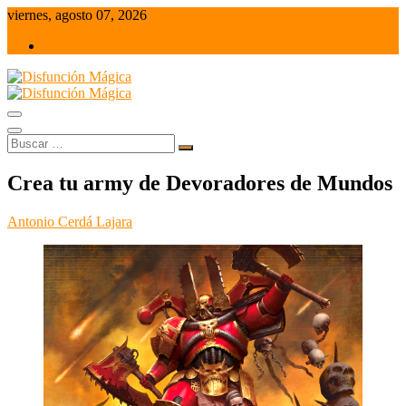
Saltar
viernes, agosto 07, 2026
al
admin@disfuncionmagica.es
contenido
Juegos de mesa y Wargames
Disfunción Mágica
Buscar
…
Crea tu army de Devoradores de Mundos
Antonio Cerdá Lajara