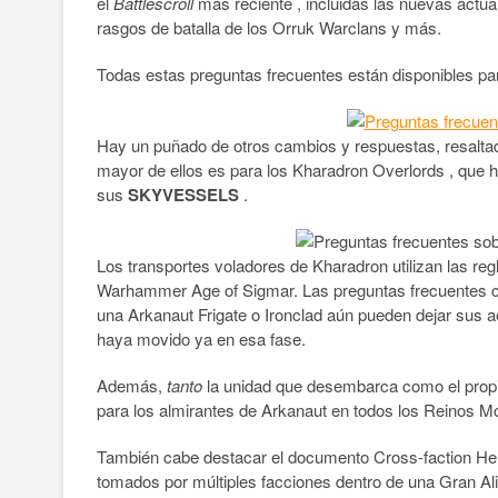
el
Battlescroll
más reciente , incluidas las nuevas actua
rasgos de batalla de los Orruk Warclans y más.
Todas estas preguntas frecuentes están disponibles par
Hay un puñado de otros cambios y respuestas, resalt
mayor de ellos es para los Kharadron Overlords , que h
sus
SKYVESSELS
.
Los transportes voladores de Kharadron utilizan las reg
Warhammer Age of Sigmar. Las preguntas frecuentes c
una Arkanaut Frigate o Ironclad aún pueden dejar sus 
haya movido ya en esa fase.
Además,
tanto
la unidad que desembarca como el prop
para los almirantes de Arkanaut en todos los Reinos Mo
También cabe destacar el documento Cross-faction Her
tomados por múltiples facciones dentro de una Gran Al