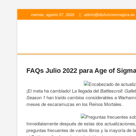
viernes, agosto 07, 2026
admin@disfuncionmagica.es
Disfunción Mágica
JUEGOS DE MESA Y WARGAMES
FAQs Julio 2022 para Age of Sigm
¡El meta ha cambiado! La llegada del
Battlescroll: Gallet
Season 1
han traído cambios considerables a Warhamm
meses de escaramuzas en los Reinos Mortales.
Inmediatamente después de estas dos actualizaciones, ju
preguntas frecuentes de varios libros y la mayoría de 