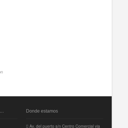
on
s…
Donde estamos
Av. del puerto s/n Centro Comercial via