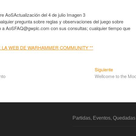
alquier pregunta sobre reglas y observaciones del juego sobre
co a AoSFAQ@gwplc.com con sus consultas; cualquier tiempo que
.
E LA WEB DE WARHAMMER COMMUNITY **
Siguiente
nto
Wellcome to the Mo
Partidas, Eventos, Quedada