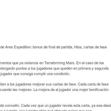
 Ares Expedition: bonus de final de partida, hitos, cartas de fase
mentos que ya veíamos en Terraforming Mars. En el caso de los
os otorgarán puntos a los jugadores que queden en primera y segunda
r jugador que consiga cumplir una condición.
ten a los jugadores mejorar sus cartas de fase. Cada carta de fase
 cuando las mejoran. La mejora da al jugador una mejor bonificación
 de comodín. Cada vez que un jugador revela esta carta, ya sea des
a jugarla, ese jugador elige qué etiqueta quiere que sea.