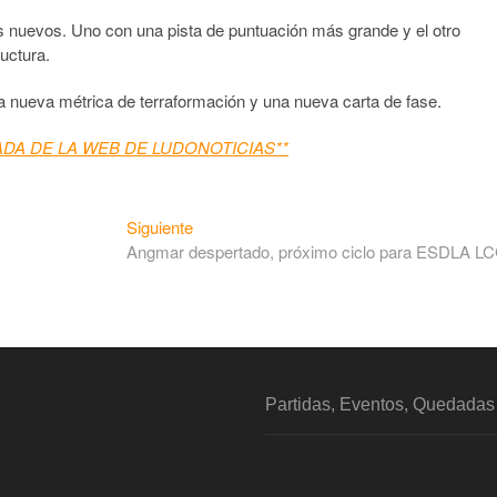
es nuevos. Uno con una pista de puntuación más grande y el otro
uctura.
 nueva métrica de terraformación y una nueva carta de fase.
ADA DE LA WEB DE LUDONOTICIAS**
Siguiente
Angmar despertado, próximo ciclo para ESDLA L
Partidas, Eventos, Quedada