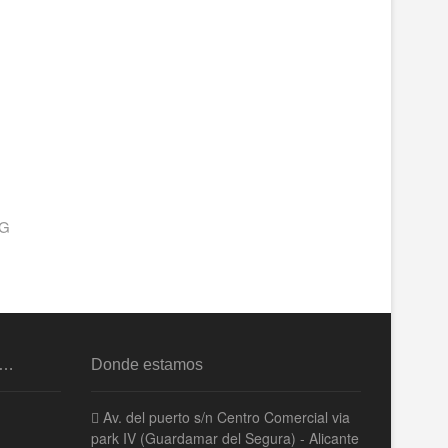
CG
s…
Donde estamos
Av. del puerto s/n Centro Comercial via
park IV (Guardamar del Segura) - Alicante