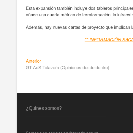
Esta expansión también incluye dos tableros principal
añade una cuarta métrica de terraformación: la infraestr
Además, hay nuevas cartas de proyecto que implican la
** INFORMACIÓN SAC
Anterior
GT AoS Talavera (Opiniones desde dentro)
¿Quines somos?