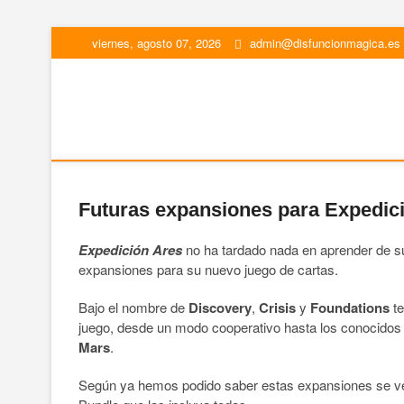
viernes, agosto 07, 2026
admin@disfuncionmagica.es
Disfunción Mágica
JUEGOS DE MESA Y WARGAMES
Futuras expansiones para Expedic
Expedición Ares
no ha tardado nada en aprender de 
expansiones para su nuevo juego de cartas.
Bajo el nombre de
Discovery
,
Crisis
y
Foundations
te
juego, desde un modo cooperativo hasta los conocidos 
Mars
.
Según ya hemos podido saber estas expansiones se vend