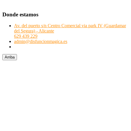
Donde estamos
Av. del puerto s/n Centro Comercial via park IV (Guardamar
del Segura) - Alicante
629 439 229
admin@disfuncionmagica.es
Arriba