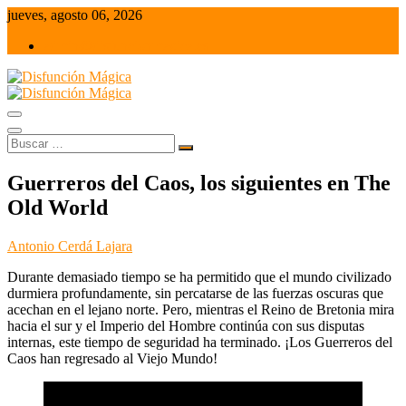
Saltar
jueves, agosto 06, 2026
al
admin@disfuncionmagica.es
contenido
Juegos de mesa y Wargames
Disfunción Mágica
Buscar
…
Guerreros del Caos, los siguientes en The
Old World
Antonio Cerdá Lajara
Durante demasiado tiempo se ha permitido que el mundo civilizado
durmiera profundamente, sin percatarse de las fuerzas oscuras que
acechan en el lejano norte. Pero, mientras el Reino de Bretonia mira
hacia el sur y el Imperio del Hombre continúa con sus disputas
internas, este tiempo de seguridad ha terminado. ¡Los Guerreros del
Caos han regresado al Viejo Mundo!