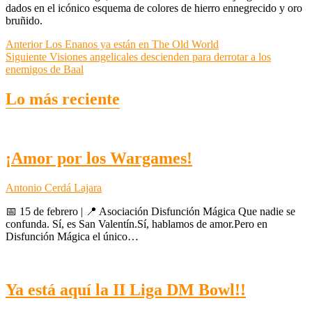
dados en el icónico esquema de colores de hierro ennegrecido y oro
bruñido.
Navegación
Entrada
Anterior
Los Enanos ya están en The Old World
anterior:
Entrada
Siguiente
Visiones angelicales descienden para derrotar a los
de
siguiente:
enemigos de Baal
entradas
Lo más reciente
¡Amor por los Wargames!
Antonio Cerdá Lajara
📅 15 de febrero | 📍 Asociación Disfunción Mágica Que nadie se
confunda. Sí, es San Valentín.Sí, hablamos de amor.Pero en
Disfunción Mágica el único…
Ya está aquí la II Liga DM Bowl!!