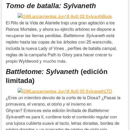
Tomo de batalla: Sylvaneth
El Rito de la Vida de Alarielle trajo una gran agitación a los
Reinos Mortales, y ahora su ejército arbóreo se dispone a
recuperar las tierras perdidas.
Battletome: Sylvaneth
está
repleto hasta las copas de los árboles con 25 warscrolls,
incluida la nueva Lady of Vines , perfiles de batalla campal,
reglas de la campaña Path to Glory para hacer crecer tu
propio Wyldwood y mucho más.
Battletome: Sylvaneth
(edición
limitada)
¿Eres un miembro devoto de la corte de la Diosa? ¿Pasas la
primavera, el verano, el otoño
y
el invierno en
Ghyran? Entonces esta edición limitada de
Battletome:
Sylvaneth
es para ti, contiene todo el contenido regular con
una lujosa cubierta suave al tacto, letras doradas, bordes de
página dorados y un marcador de página de cinta roja.