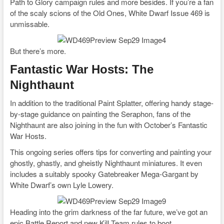
Path to Glory campaign rules and more besides. If you’re a fan
of the scaly scions of the Old Ones, White Dwarf Issue 469 is
unmissable.
But there’s more.
Fantastic War Hosts: The
Nighthaunt
In addition to the traditional Paint Splatter, offering handy stage-
by-stage guidance on painting the Seraphon, fans of the
Nighthaunt are also joining in the fun with October’s Fantastic
War Hosts.
This ongoing series offers tips for converting and painting your
ghostly, ghastly, and gheistly Nighthaunt miniatures. It even
includes a suitably spooky Gatebreaker Mega-Gargant by
White Dwarf’s own Lyle Lowery.
Heading into the grim darkness of the far future, we’ve got an
epic Battle Report and new Kill Team rules to boot.