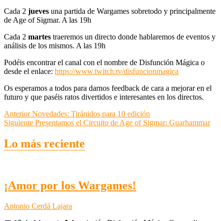
Cada 2
jueves
una partida de Wargames sobretodo y principalmente
de Age of Sigmar. A las 19h
Cada 2
martes
traeremos un directo donde hablaremos de eventos y
análisis de los mismos. A las 19h
Podéis encontrar el canal con el nombre de Disfunción Mágica o
desde el enlace:
https://www.twitch.tv/disfuncionmagica
Os esperamos a todos para darnos feedback de cara a mejorar en el
futuro y que paséis ratos divertidos e interesantes en los directos.
Navegación
Entrada
Anterior
Novedades: Tiránidos para 10 edición
anterior:
Entrada
Siguiente
Presentamos el Circuito de Age of Sigmar: Guarhammar
de
siguiente:
entradas
Lo más reciente
¡Amor por los Wargames!
Antonio Cerdá Lajara