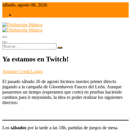
Saltar
sábado, agosto 08, 2026
al
admin@disfuncionmagica.es
contenido
Juegos de mesa y Wargames
Disfunción Mágica
Buscar
…
Ya estamos en Twitch!
Antonio Cerdá Lajara
El pasado sábado 26 de agosto hicimos nuestro primer directo
jugando a la campaña de Gloomhaven Fauces del León. Aunque
pasaremos un tiempo (esperamos que corto) en pruebas haciendo
cambios para ir mejorando, la idea es poder realizar los siguientes
directos:
Los
sábados
por la tarde a las 18h, partidas de juegos de mesa.