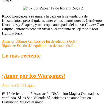
cuerpo.
Kroot Long-spears se unirá a la caza en la segunda ola de
lanzamientos, pero si quieres tener en tus manos nuevos Carnívoros,
Krootoxes y Shapers, y una copia anticipada del nuevo
Codex: T’au
Empire
, entonces echa un vistazo. el conjunto del ejército Kroot
Hunting Pack .
Navegación
Entrada
Anterior
Últimos cambios de fin de edición (AoS)
anterior:
Entrada
Siguiente
Estado del equilibrio en décima edición
de
siguiente:
entradas
Lo más reciente
¡Amor por los Wargames!
Antonio Cerdá Lajara
📅 15 de febrero | 📍 Asociación Disfunción Mágica Que nadie se
confunda. Sí, es San Valentín.Sí, hablamos de amor.Pero en
Disfunción Mágica el único…