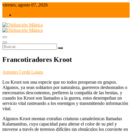
Saltar
viernes, agosto 07, 2026
al
admin@disfuncionmagica.es
contenido
Juegos de mesa y Wargames
Disfunción Mágica
Buscar
…
Francotiradores Kroot
Antonio Cerdá Lajara
Los Kroot son una especie que no todos prosperan en grupos.
Algunos, ya sean solitarios por naturaleza, guerreros deshonrados o
mercenarios descontentos, prefieren la compañía de las bestias, y
cuando los Kroot son llamados a la guerra, estos desempeñan un
servicio vital rastreando a los enemigos y transmitiendo información
vital.
Algunos Kroot montan extrañas criaturas camaleónicas llamadas
Kalamandras, cuya capacidad para alterar el color de su piel y
moverse a través de terrenos difíciles sin obstáculos los convierte en