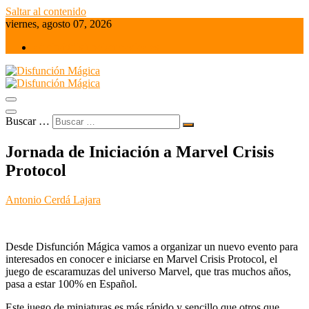
Saltar al contenido
viernes, agosto 07, 2026
admin@disfuncionmagica.es
Juegos de mesa y Wargames
Disfunción Mágica
Buscar …
Jornada de Iniciación a Marvel Crisis
Protocol
Antonio Cerdá Lajara
Desde Disfunción Mágica vamos a organizar un nuevo evento para
interesados en conocer e iniciarse en Marvel Crisis Protocol, el
juego de escaramuzas del universo Marvel, que tras muchos años,
pasa a estar 100% en Español.
Este juego de miniaturas es más rápido y sencillo que otros que