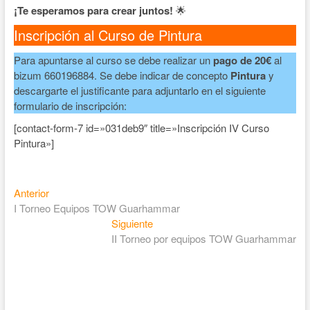
¡Te esperamos para crear juntos!
🌟
Inscripción al Curso de Pintura
Para apuntarse al curso se debe realizar un
pago de 20€
al
bizum 660196884. Se debe indicar de concepto
Pintura
y
descargarte el justificante para adjuntarlo en el siguiente
formulario de inscripción:
[contact-form-7 id=»031deb9″ title=»Inscripción IV Curso
Pintura»]
Anterior
I Torneo Equipos TOW Guarhammar
Siguiente
II Torneo por equipos TOW Guarhammar